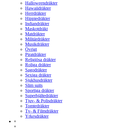
Halloweendräkter
Hawaiidräkter
Herrdräkter
Hippiedräkter
Indiandräkter
Maskotdräkt
Matdräkter
Militärdräkter
Musikdräkter
Övrigt
Piratdräkter
Religiösa dräkter
Roliga dräkter
Sagodräkter
Sexiga dräkter
Sjukhusdräkter
Slim suits
Sportiga dräkter
Superhjältedräkter
Tjuv- & Polisdräkter
Tomtedräkter
Tv- & Filmdräkter
Yrkesdräkter
+
+