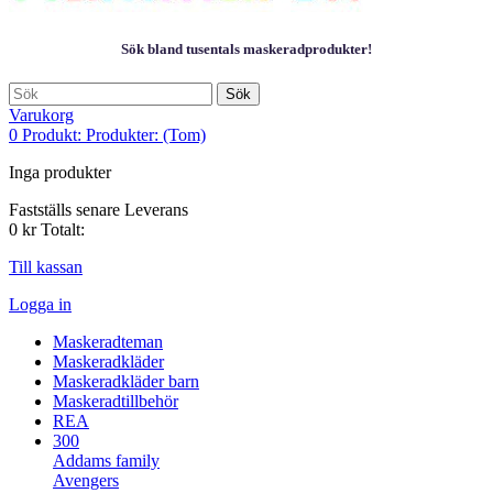
Sök bland tusentals maskeradprodukter!
Sök
Varukorg
0
Produkt:
Produkter:
(Tom)
Inga produkter
Fastställs senare
Leverans
0 kr
Totalt:
Till kassan
Logga in
Maskeradteman
Maskeradkläder
Maskeradkläder barn
Maskeradtillbehör
REA
300
Addams family
Avengers