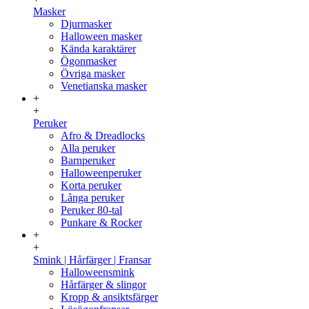
Masker
Djurmasker
Halloween masker
Kända karaktärer
Ögonmasker
Övriga masker
Venetianska masker
+
+
Peruker
Afro & Dreadlocks
Alla peruker
Barnperuker
Halloweenperuker
Korta peruker
Långa peruker
Peruker 80-tal
Punkare & Rocker
+
+
Smink | Hårfärger | Fransar
Halloweensmink
Hårfärger & slingor
Kropp & ansiktsfärger