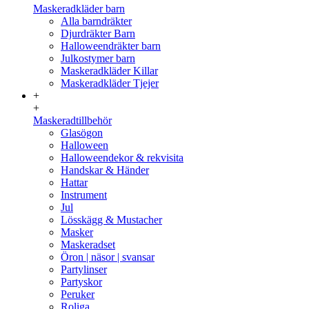
Maskeradkläder barn
Alla barndräkter
Djurdräkter Barn
Halloweendräkter barn
Julkostymer barn
Maskeradkläder Killar
Maskeradkläder Tjejer
+
+
Maskeradtillbehör
Glasögon
Halloween
Halloweendekor & rekvisita
Handskar & Händer
Hattar
Instrument
Jul
Lösskägg & Mustacher
Masker
Maskeradset
Öron | näsor | svansar
Partylinser
Partyskor
Peruker
Roliga