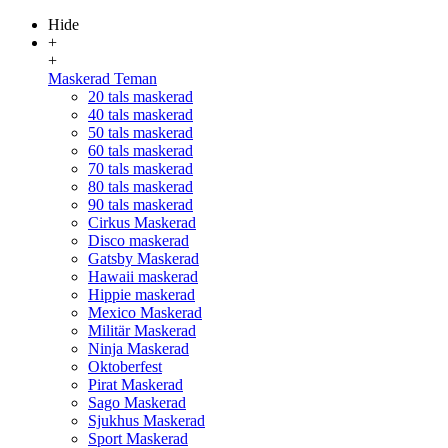
Hide
+
+
Maskerad Teman
20 tals maskerad
40 tals maskerad
50 tals maskerad
60 tals maskerad
70 tals maskerad
80 tals maskerad
90 tals maskerad
Cirkus Maskerad
Disco maskerad
Gatsby Maskerad
Hawaii maskerad
Hippie maskerad
Mexico Maskerad
Militär Maskerad
Ninja Maskerad
Oktoberfest
Pirat Maskerad
Sago Maskerad
Sjukhus Maskerad
Sport Maskerad