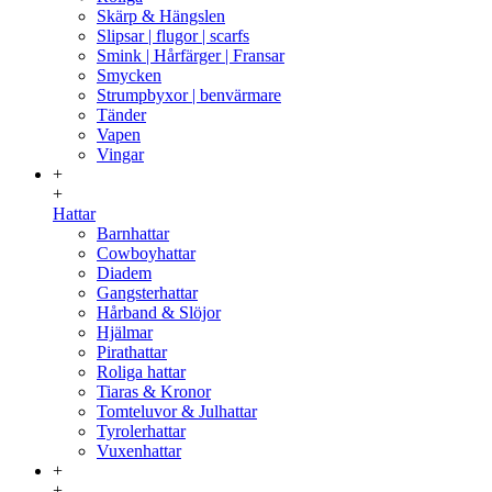
Skärp & Hängslen
Slipsar | flugor | scarfs
Smink | Hårfärger | Fransar
Smycken
Strumpbyxor | benvärmare
Tänder
Vapen
Vingar
+
+
Hattar
Barnhattar
Cowboyhattar
Diadem
Gangsterhattar
Hårband & Slöjor
Hjälmar
Pirathattar
Roliga hattar
Tiaras & Kronor
Tomteluvor & Julhattar
Tyrolerhattar
Vuxenhattar
+
+