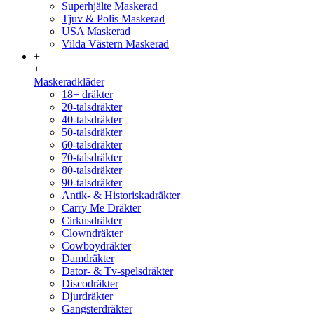
Superhjälte Maskerad
Tjuv & Polis Maskerad
USA Maskerad
Vilda Västern Maskerad
+
+
Maskeradkläder
18+ dräkter
20-talsdräkter
40-talsdräkter
50-talsdräkter
60-talsdräkter
70-talsdräkter
80-talsdräkter
90-talsdräkter
Antik- & Historiskadräkter
Carry Me Dräkter
Cirkusdräkter
Clowndräkter
Cowboydräkter
Damdräkter
Dator- & Tv-spelsdräkter
Discodräkter
Djurdräkter
Gangsterdräkter