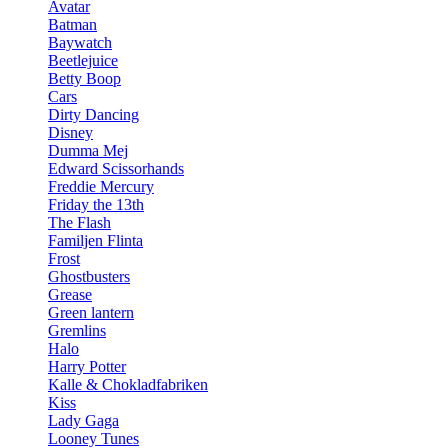
Avatar
Batman
Baywatch
Beetlejuice
Betty Boop
Cars
Dirty Dancing
Disney
Dumma Mej
Edward Scissorhands
Freddie Mercury
Friday the 13th
The Flash
Familjen Flinta
Frost
Ghostbusters
Grease
Green lantern
Gremlins
Halo
Harry Potter
Kalle & Chokladfabriken
Kiss
Lady Gaga
Looney Tunes