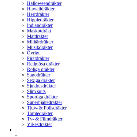
Halloweendräkter
Hawaiidräkter
Herrdräkter
Hippiedräkter
Indiandräkter
Maskotdräkt
Matdräkter
Militärdräkter
Musikdräkter
Övrigt
Piratdräkter
Religiösa dräkter
Roliga dräkter
Sagodräkter
Sexiga dräkter
Sjukhusdräkter
Slim suits
Sportiga dräkter
Superhjältedräkter
Tjuv- & Polisdräkter
Tomtedräkter
Tv- & Filmdräkter
Yrkesdräkter
+
+