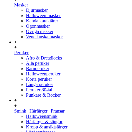
Masker
Djurmasker
Halloween masker
Kända karaktärer
Ögonmasker
Övriga masker
Venetianska masker
+
+
Peruker
Afro & Dreadlocks
Alla peruker
Barnperuker
Halloweenperuker
Korta peruker
Långa peruker
Peruker 80-tal
Punkare & Rocker
+
+
Smink | Hårfärger | Fransar
Halloweensmink
Hårfärger & slingor
Kropp & ansiktsfärger