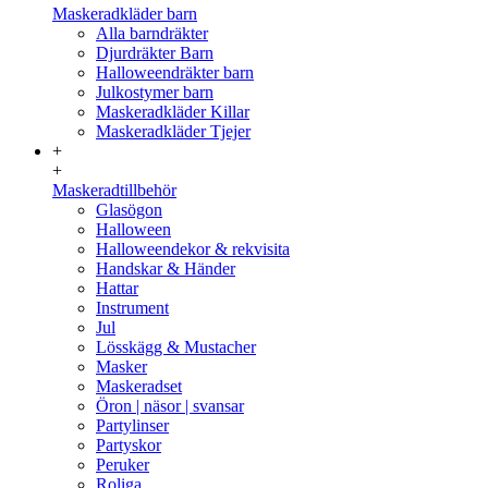
Maskeradkläder barn
Alla barndräkter
Djurdräkter Barn
Halloweendräkter barn
Julkostymer barn
Maskeradkläder Killar
Maskeradkläder Tjejer
+
+
Maskeradtillbehör
Glasögon
Halloween
Halloweendekor & rekvisita
Handskar & Händer
Hattar
Instrument
Jul
Lösskägg & Mustacher
Masker
Maskeradset
Öron | näsor | svansar
Partylinser
Partyskor
Peruker
Roliga