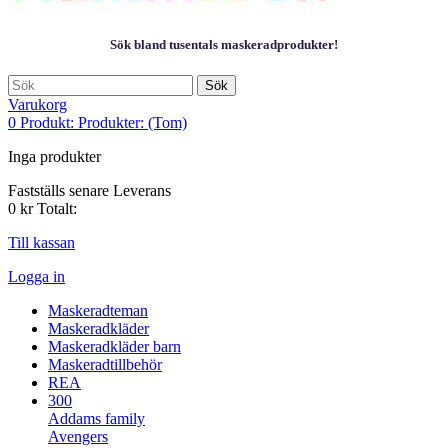
Sök bland tusentals maskeradprodukter!
Sök
Varukorg
0
Produkt:
Produkter:
(Tom)
Inga produkter
Fastställs senare
Leverans
0 kr
Totalt:
Till kassan
Logga in
Maskeradteman
Maskeradkläder
Maskeradkläder barn
Maskeradtillbehör
REA
300
Addams family
Avengers