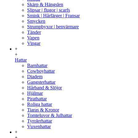
Skärp & Hängslen
Slipsar | flugor | scarfs
Smink | Hårfärger | Fransar
Smycken
Strumpbyxor | benvärmare
Tänder
Vapen
Vingar
+
+
Hattar
Barnhattar
Cowboyhattar
Diadem
Gangsterhattar
Hårband & Slöjor
Hjälmar
Pirathattar
Roliga hattar
Tiaras & Kronor
Tomteluvor & Julhattar
Tyrolerhattar
Vuxenhattar
+
+