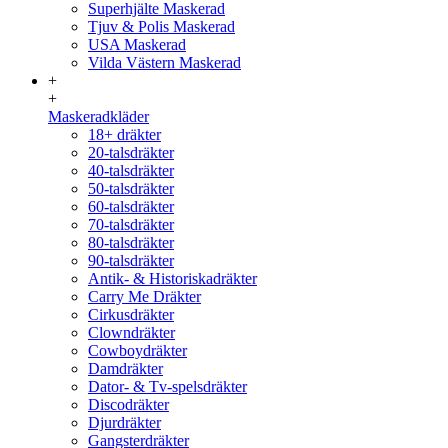
Superhjälte Maskerad
Tjuv & Polis Maskerad
USA Maskerad
Vilda Västern Maskerad
+
+
Maskeradkläder
18+ dräkter
20-talsdräkter
40-talsdräkter
50-talsdräkter
60-talsdräkter
70-talsdräkter
80-talsdräkter
90-talsdräkter
Antik- & Historiskadräkter
Carry Me Dräkter
Cirkusdräkter
Clowndräkter
Cowboydräkter
Damdräkter
Dator- & Tv-spelsdräkter
Discodräkter
Djurdräkter
Gangsterdräkter