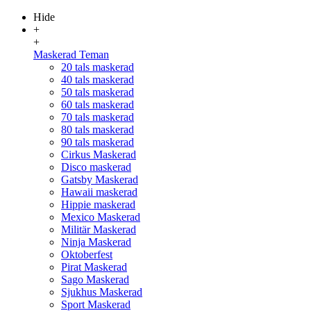
Hide
+
+
Maskerad Teman
20 tals maskerad
40 tals maskerad
50 tals maskerad
60 tals maskerad
70 tals maskerad
80 tals maskerad
90 tals maskerad
Cirkus Maskerad
Disco maskerad
Gatsby Maskerad
Hawaii maskerad
Hippie maskerad
Mexico Maskerad
Militär Maskerad
Ninja Maskerad
Oktoberfest
Pirat Maskerad
Sago Maskerad
Sjukhus Maskerad
Sport Maskerad