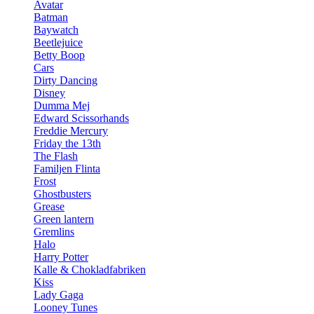
Avatar
Batman
Baywatch
Beetlejuice
Betty Boop
Cars
Dirty Dancing
Disney
Dumma Mej
Edward Scissorhands
Freddie Mercury
Friday the 13th
The Flash
Familjen Flinta
Frost
Ghostbusters
Grease
Green lantern
Gremlins
Halo
Harry Potter
Kalle & Chokladfabriken
Kiss
Lady Gaga
Looney Tunes