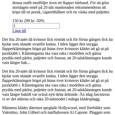
denna outfit medföljer även ett flapper hårband. För att göra
storslagen entré på 20 tals maskeraden rekommenderas att
köpa till en peruk, cigaretthållare och en väska med paljetter.
150 kr
299 kr
-50%
Lägg till
Det fria 20-talet då kvinnor fick rösträtt och för första gången fick ha
kjolar som slutade ovanför knäna. I tiden ligger den snygga
flapperklänningen högst på listan över kvinnors kläder att gå ut på
jazzklubb i. Klänningarna ska vara raka i modellen och gärna
prydda med pärlor, paljetter och fransar, att 20-talsklänningen kunde
vara längre bak...
Det fria 20-talet då kvinnor fick rösträtt och för första gången fick ha
kjolar som slutade ovanför knäna. I tiden ligger den snygga
flapperklänningen högst på listan över kvinnors kläder att gå ut på
jazzklubb i. Klänningarna ska vara raka i modellen och gärna
prydda med pärlor, paljetter och fransar, att 20-talsklänningen kunde
vara längre baktill var också nytt detta årtionde. Än idag fascineras
vi av det stilrena och raka 20-talsmodet i många klädesplagg.
Männens kläder däremot speglade Hollywood, med förebilder som
Valentino, John Gilbert och maffiabossen Al Capone. Plaggen som