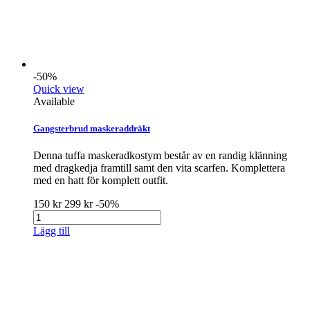
-50%
Quick view
Available
Gangsterbrud maskeraddräkt
Denna tuffa maskeradkostym består av en randig klänning
med dragkedja framtill samt den vita scarfen. Komplettera
med en hatt för komplett outfit.
150 kr
299 kr
-50%
Lägg till