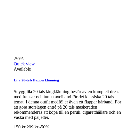
-50%
Quick view
Available
Lila 20-tals flapperklänning
Snygg lila 20 tals långklänning består av en komplett dress
med fransar och tunna axelband för det klassiska 20 tals
temat. I denna outfit medföljer även ett flapper hårband. För
att göra storslagen entré på 20 tals maskeraden
rekommenderas att köpa till en peruk, cigaretthållare och en
väska med paljetter.
150 kr
299 kr
-50%