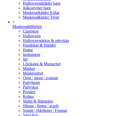
Halloweendräkter barn
Julkostymer barn
Maskeradkläder Killar
Maskeradkläder Tjejer
+
Maskeradtillbehör
Glasögon
Halloween
Halloweendekor & rekvisita
Handskar & Händer
Hattar
Instrument
Jul
Lösskägg & Mustacher
Masker
Maskeradset
Öron | näsor | svansar
Partylinser
Partyskor
Peruker
Roliga
Skärp & Hängslen
Slipsar | flugor | scarfs
Smink | Hårfärger | Fransar
Smycken