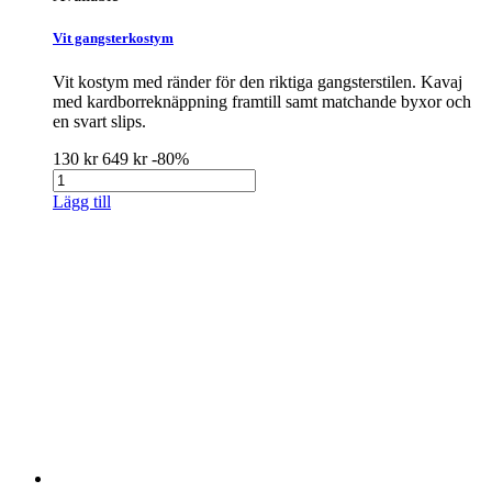
Vit gangsterkostym
Vit kostym med ränder för den riktiga gangsterstilen. Kavaj
med kardborreknäppning framtill samt matchande byxor och
en svart slips.
130 kr
649 kr
-80%
Lägg till