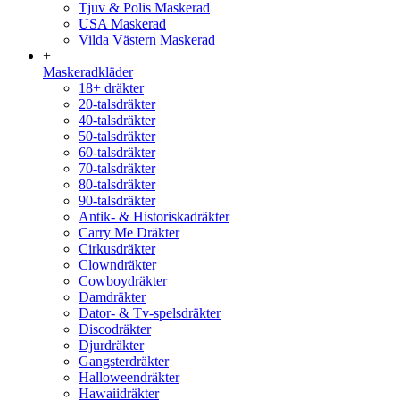
Tjuv & Polis Maskerad
USA Maskerad
Vilda Västern Maskerad
+
Maskeradkläder
18+ dräkter
20-talsdräkter
40-talsdräkter
50-talsdräkter
60-talsdräkter
70-talsdräkter
80-talsdräkter
90-talsdräkter
Antik- & Historiskadräkter
Carry Me Dräkter
Cirkusdräkter
Clowndräkter
Cowboydräkter
Damdräkter
Dator- & Tv-spelsdräkter
Discodräkter
Djurdräkter
Gangsterdräkter
Halloweendräkter
Hawaiidräkter