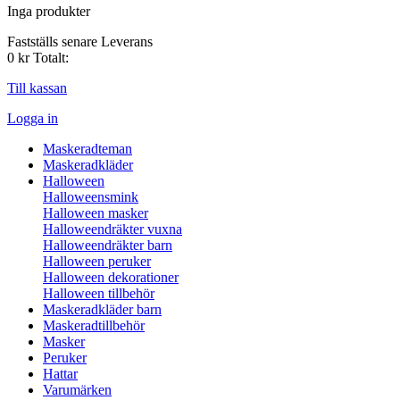
Inga produkter
Fastställs senare
Leverans
0 kr
Totalt:
Till kassan
Logga in
Maskeradteman
Maskeradkläder
Halloween
Halloweensmink
Halloween masker
Halloweendräkter vuxna
Halloweendräkter barn
Halloween peruker
Halloween dekorationer
Halloween tillbehör
Maskeradkläder barn
Maskeradtillbehör
Masker
Peruker
Hattar
Varumärken