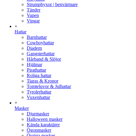
Strumpbyxor | benvärmare
Tänder
Vapen
Vingar
+
Hattar
Barnhattar
Cowboyhattar
Diadem
Gangsterhattar
Hårband & Slöjor
Hjälmar
Pirathattar
Roliga hattar
Tiaras & Kronor
Tomteluvor & Julhattar
Tyrolerhattar
Vuxenhattar
+
Masker
Djurmasker
Halloween masker
Kända karaktärer
Ögonmasker
Övriga masker