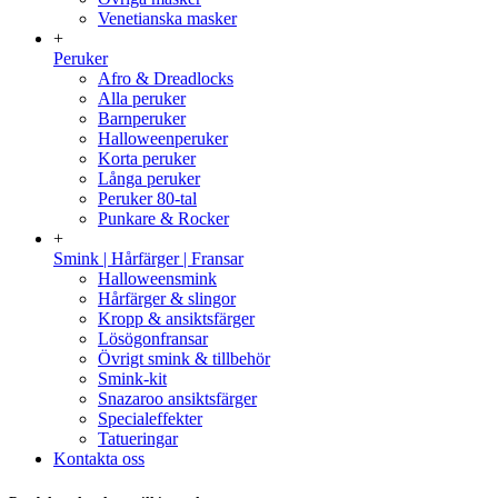
Venetianska masker
+
Peruker
Afro & Dreadlocks
Alla peruker
Barnperuker
Halloweenperuker
Korta peruker
Långa peruker
Peruker 80-tal
Punkare & Rocker
+
Smink | Hårfärger | Fransar
Halloweensmink
Hårfärger & slingor
Kropp & ansiktsfärger
Lösögonfransar
Övrigt smink & tillbehör
Smink-kit
Snazaroo ansiktsfärger
Specialeffekter
Tatueringar
Kontakta oss