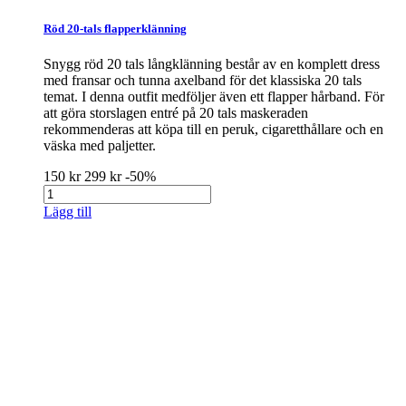
Röd 20-tals flapperklänning
Snygg röd 20 tals långklänning består av en komplett dress
med fransar och tunna axelband för det klassiska 20 tals
temat. I denna outfit medföljer även ett flapper hårband. För
att göra storslagen entré på 20 tals maskeraden
rekommenderas att köpa till en peruk, cigaretthållare och en
väska med paljetter.
150 kr
299 kr
-50%
Lägg till