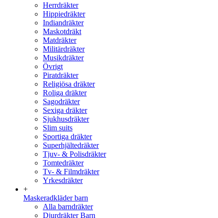
Herrdräkter
Hippiedräkter
Indiandräkter
Maskotdräkt
Matdräkter
Militärdräkter
Musikdräkter
Övrigt
Piratdräkter
Religiösa dräkter
Roliga dräkter
Sagodräkter
Sexiga dräkter
Sjukhusdräkter
Slim suits
Sportiga dräkter
Superhjältedräkter
Tjuv- & Polisdräkter
Tomtedräkter
Tv- & Filmdräkter
Yrkesdräkter
+
Maskeradkläder barn
Alla barndräkter
Djurdräkter Barn