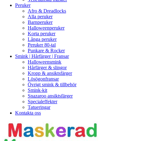
Peruker
Afro & Dreadlocks
Alla peruker
Barnperuker
Halloweenperuker
Korta peruker
Långa peruker
Peruker 80-tal
Punkare & Rocker
Smink | Hårfärger | Fransar
Halloweensmink
Hårfärger & slingor
Kropp & ansiktsfärger
Lösögonfransar
Övrigt smink & tillbehör
Smink-kit
Snazaroo ansiktsfärger
Specialeffekter
Tatueringar
Kontakta oss