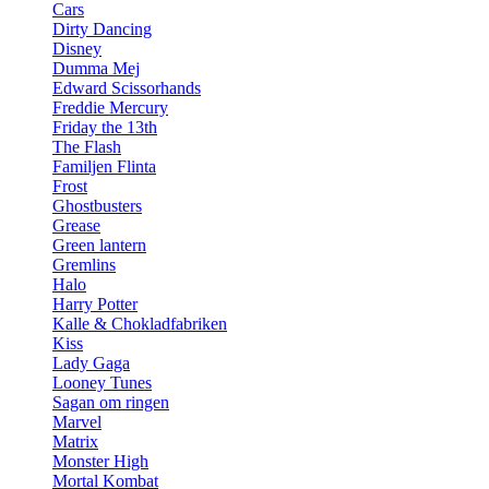
Cars
Dirty Dancing
Disney
Dumma Mej
Edward Scissorhands
Freddie Mercury
Friday the 13th
The Flash
Familjen Flinta
Frost
Ghostbusters
Grease
Green lantern
Gremlins
Halo
Harry Potter
Kalle & Chokladfabriken
Kiss
Lady Gaga
Looney Tunes
Sagan om ringen
Marvel
Matrix
Monster High
Mortal Kombat