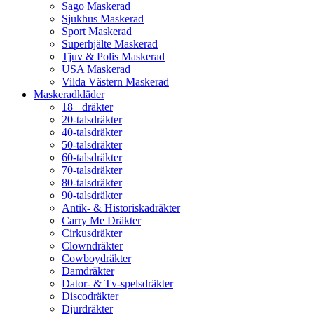
Sago Maskerad
Sjukhus Maskerad
Sport Maskerad
Superhjälte Maskerad
Tjuv & Polis Maskerad
USA Maskerad
Vilda Västern Maskerad
Maskeradkläder
18+ dräkter
20-talsdräkter
40-talsdräkter
50-talsdräkter
60-talsdräkter
70-talsdräkter
80-talsdräkter
90-talsdräkter
Antik- & Historiskadräkter
Carry Me Dräkter
Cirkusdräkter
Clowndräkter
Cowboydräkter
Damdräkter
Dator- & Tv-spelsdräkter
Discodräkter
Djurdräkter