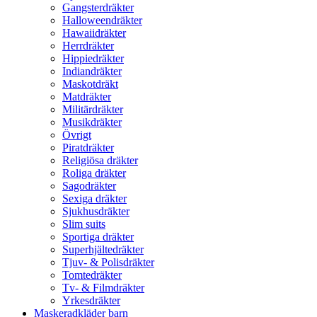
Gangsterdräkter
Halloweendräkter
Hawaiidräkter
Herrdräkter
Hippiedräkter
Indiandräkter
Maskotdräkt
Matdräkter
Militärdräkter
Musikdräkter
Övrigt
Piratdräkter
Religiösa dräkter
Roliga dräkter
Sagodräkter
Sexiga dräkter
Sjukhusdräkter
Slim suits
Sportiga dräkter
Superhjältedräkter
Tjuv- & Polisdräkter
Tomtedräkter
Tv- & Filmdräkter
Yrkesdräkter
Maskeradkläder barn