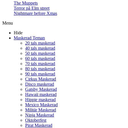
The Muppets
Terror på Elm street
Nightmare before Xmas
Menu
Hide
Maskerad Teman
20 tals maskerad
40 tals maskerad
50 tals maskerad
60 tals maskerad
70 tals maskerad
80 tals maskerad
90 tals maskerad
Cirkus Maskerad
Disco maskerad
Gatsby Maskerad
Hawaii maskerad
Hippie maskerad
Mexico Maskerad
Militär Maskerad
Ninja Maskerad
Oktoberfest
Pirat Maskerad