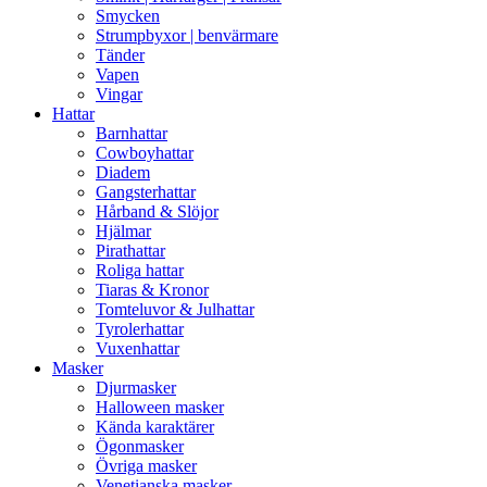
Smycken
Strumpbyxor | benvärmare
Tänder
Vapen
Vingar
Hattar
Barnhattar
Cowboyhattar
Diadem
Gangsterhattar
Hårband & Slöjor
Hjälmar
Pirathattar
Roliga hattar
Tiaras & Kronor
Tomteluvor & Julhattar
Tyrolerhattar
Vuxenhattar
Masker
Djurmasker
Halloween masker
Kända karaktärer
Ögonmasker
Övriga masker
Venetianska masker