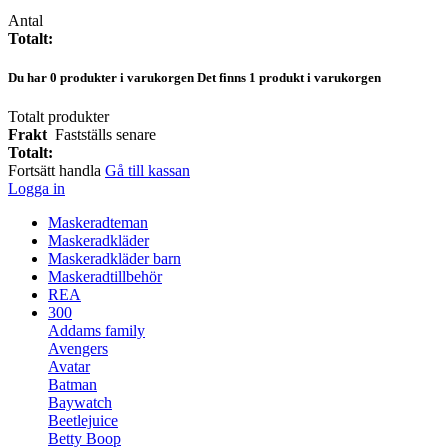
Antal
Totalt:
Du har
0
produkter i varukorgen
Det finns 1 produkt i varukorgen
Totalt produkter
Frakt
Fastställs senare
Totalt:
Fortsätt handla
Gå till kassan
Logga in
Maskeradteman
Maskeradkläder
Maskeradkläder barn
Maskeradtillbehör
REA
300
Addams family
Avengers
Avatar
Batman
Baywatch
Beetlejuice
Betty Boop