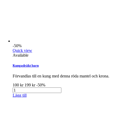
-50%
Quick view
Available
Kungadräkt barn
Förvandlas till en kung med denna röda mantel och krona.
100 kr
199 kr
-50%
Lägg till