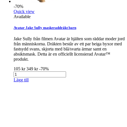
-70%
Quick view
Available
Avatar Jake Sully maskeraddräkt barn
Jake Sully från filmen Avatar är hjälten som räddar moder jord
från människorna. Dräkten består av ett par beiga byxor med
fastsydd svans, skjorta med blå/svarta ärmar samt en
absiktsmask. Detta är en officiellt licensierad Avatar™
produkt.
105 kr
349 kr
-70%
Lägg till