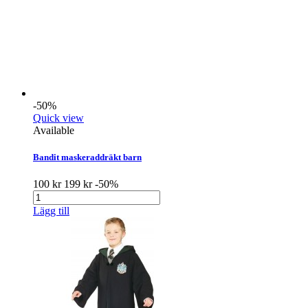
-50%
Quick view
Available
Bandit maskeraddräkt barn
100 kr
199 kr
-50%
Lägg till