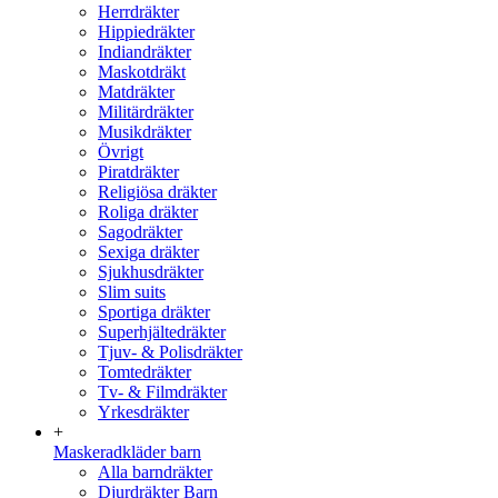
Herrdräkter
Hippiedräkter
Indiandräkter
Maskotdräkt
Matdräkter
Militärdräkter
Musikdräkter
Övrigt
Piratdräkter
Religiösa dräkter
Roliga dräkter
Sagodräkter
Sexiga dräkter
Sjukhusdräkter
Slim suits
Sportiga dräkter
Superhjältedräkter
Tjuv- & Polisdräkter
Tomtedräkter
Tv- & Filmdräkter
Yrkesdräkter
+
Maskeradkläder barn
Alla barndräkter
Djurdräkter Barn