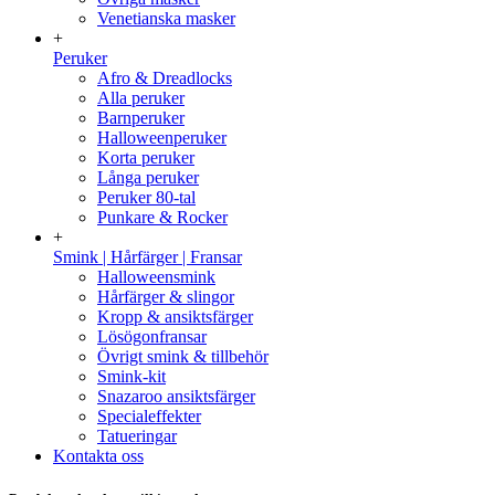
Venetianska masker
+
Peruker
Afro & Dreadlocks
Alla peruker
Barnperuker
Halloweenperuker
Korta peruker
Långa peruker
Peruker 80-tal
Punkare & Rocker
+
Smink | Hårfärger | Fransar
Halloweensmink
Hårfärger & slingor
Kropp & ansiktsfärger
Lösögonfransar
Övrigt smink & tillbehör
Smink-kit
Snazaroo ansiktsfärger
Specialeffekter
Tatueringar
Kontakta oss