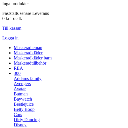
Inga produkter
Fastställs senare
Leverans
0 kr
Totalt:
Till kassan
Logga in
Maskeradteman
Maskeradkläder
Maskeradkläder barn
Maskeradtillbehör
REA
300
Addams family
Avengers
Avatar
Batman
Baywatch
Beetlejuice
Betty Boop
Cars
Dirty Dancing
Disney