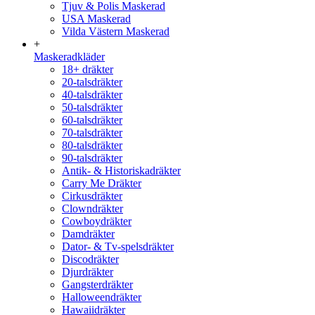
Tjuv & Polis Maskerad
USA Maskerad
Vilda Västern Maskerad
+
Maskeradkläder
18+ dräkter
20-talsdräkter
40-talsdräkter
50-talsdräkter
60-talsdräkter
70-talsdräkter
80-talsdräkter
90-talsdräkter
Antik- & Historiskadräkter
Carry Me Dräkter
Cirkusdräkter
Clowndräkter
Cowboydräkter
Damdräkter
Dator- & Tv-spelsdräkter
Discodräkter
Djurdräkter
Gangsterdräkter
Halloweendräkter
Hawaiidräkter