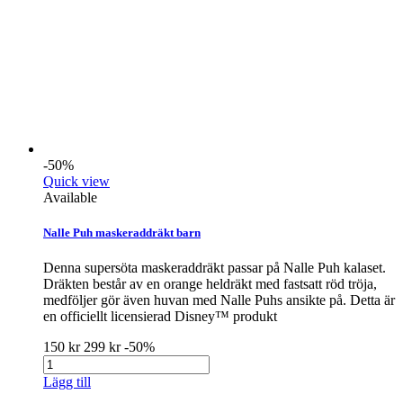
-50%
Quick view
Available
Nalle Puh maskeraddräkt barn
Denna supersöta maskeraddräkt passar på Nalle Puh kalaset.
Dräkten består av en orange heldräkt med fastsatt röd tröja,
medföljer gör även huvan med Nalle Puhs ansikte på. Detta är
en officiellt licensierad Disney™ produkt
150 kr
299 kr
-50%
Lägg till