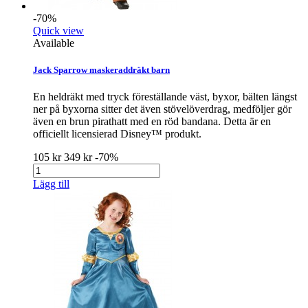
-70%
Quick view
Available
Jack Sparrow maskeraddräkt barn
En heldräkt med tryck föreställande väst, byxor, bälten längst
ner på byxorna sitter det även stövelöverdrag, medföljer gör
även en brun pirathatt med en röd bandana. Detta är en
officiellt licensierad Disney™ produkt.
105 kr
349 kr
-70%
Lägg till