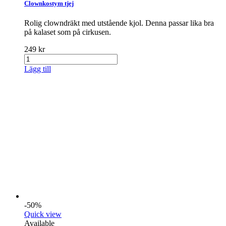
Clownkostym tjej
Rolig clowndräkt med utstående kjol. Denna passar lika bra
på kalaset som på cirkusen.
249 kr
Lägg till
-50%
Quick view
Available