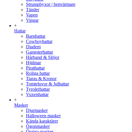
Strumpbyxor | benvärmare
Tänder
Vapen
Vingar
+
Hattar
Barnhattar
Cowboyhattar
Diadem
Gangsterhattar
Hårband & Slöjor
Hjälmar
Pirathattar
Roliga hattar
Tiaras & Kronor
Tomteluvor & Julhattar
Tyrolerhattar
Vuxenhattar
+
Masker
Djurmasker
Halloween masker
Kända karaktärer
Ögonmasker
Övriga masker