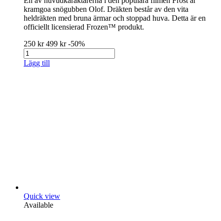
En av huvudkaraktärerna i den populära filmen Frost är
kramgoa snögubben Olof. Dräkten består av den vita
heldräkten med bruna ärmar och stoppad huva. Detta är en
officiellt licensierad Frozen™ produkt.
250 kr
499 kr
-50%
Lägg till
Quick view
Available