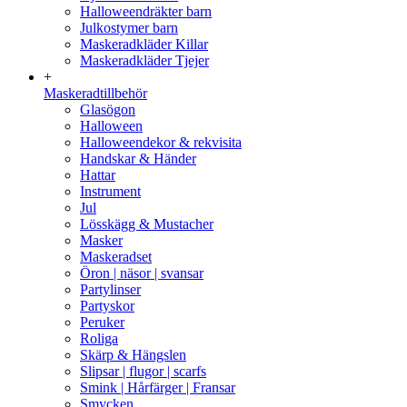
Halloweendräkter barn
Julkostymer barn
Maskeradkläder Killar
Maskeradkläder Tjejer
+
Maskeradtillbehör
Glasögon
Halloween
Halloweendekor & rekvisita
Handskar & Händer
Hattar
Instrument
Jul
Lösskägg & Mustacher
Masker
Maskeradset
Öron | näsor | svansar
Partylinser
Partyskor
Peruker
Roliga
Skärp & Hängslen
Slipsar | flugor | scarfs
Smink | Hårfärger | Fransar
Smycken