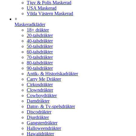
Tjuv & Polis Maskerad
USA Maskerad
Vilda Västern Maskerad
+
Maskeradkläder
18+ dräkter
20-talsdräkter
40-talsdräkter
50-talsdräkter
60-talsdräkter
70-talsdräkter
80-talsdräkter
90-talsdräkter
Antik- & Historiskadräkter
Carry Me Dräkter
Cirkusdräkter
Clowndräkter
Cowboydräkter
Damdräkter
Dator- & Tv-spelsdräkter
Discodräkter
Djurdräkter
Gangsterdräkter
Halloweendräkter
Hawaiidräkter