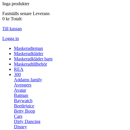
Inga produkter
Fastställs senare
Leverans
0 kr
Totalt:
Till kassan
Logga in
Maskeradteman
Maskeradkläder
Maskeradkläder barn
Maskeradtillbehör
REA
300
Addams family
Avengers
Avatar
Batman
Baywatch
Beetlejuice
Betty Boop
Cars
Dirty Dancing
Disney