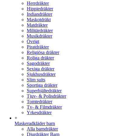
Herrdräkter
Hippiedräkter
Indiandräkter
Maskotdräkt
Matdräkter
Militärdräkter
Musikdräkter
Övrigt
Piratdräkter
Religiösa dräkter
Roliga dräkter
Sagodräkter
Sexiga dräkter
Sjukhusdräkter
Slim suits
Sportiga dräkter
Superhjältedräkter
Tjuv- & Polisdräkter
Tomtedräkter
Tv- & Filmdräkter
Yrkesdräkter
+
Maskeradkläder barn
Alla barndräkter
Djurdräkter Barn