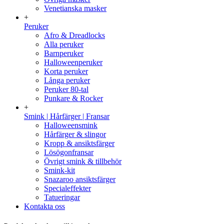
Venetianska masker
+
Peruker
Afro & Dreadlocks
Alla peruker
Barnperuker
Halloweenperuker
Korta peruker
Långa peruker
Peruker 80-tal
Punkare & Rocker
+
Smink | Hårfärger | Fransar
Halloweensmink
Hårfärger & slingor
Kropp & ansiktsfärger
Lösögonfransar
Övrigt smink & tillbehör
Smink-kit
Snazaroo ansiktsfärger
Specialeffekter
Tatueringar
Kontakta oss