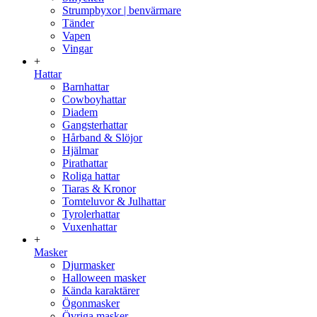
Strumpbyxor | benvärmare
Tänder
Vapen
Vingar
+
Hattar
Barnhattar
Cowboyhattar
Diadem
Gangsterhattar
Hårband & Slöjor
Hjälmar
Pirathattar
Roliga hattar
Tiaras & Kronor
Tomteluvor & Julhattar
Tyrolerhattar
Vuxenhattar
+
Masker
Djurmasker
Halloween masker
Kända karaktärer
Ögonmasker
Övriga masker