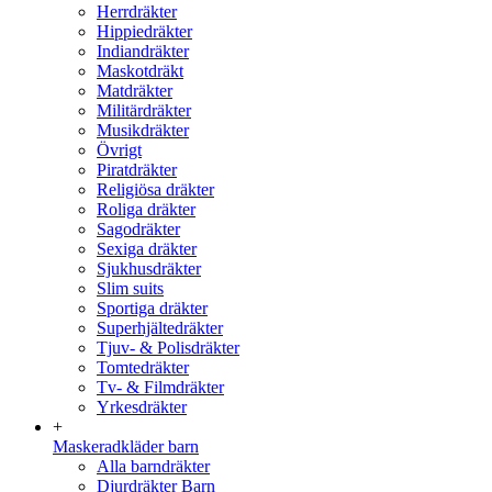
Herrdräkter
Hippiedräkter
Indiandräkter
Maskotdräkt
Matdräkter
Militärdräkter
Musikdräkter
Övrigt
Piratdräkter
Religiösa dräkter
Roliga dräkter
Sagodräkter
Sexiga dräkter
Sjukhusdräkter
Slim suits
Sportiga dräkter
Superhjältedräkter
Tjuv- & Polisdräkter
Tomtedräkter
Tv- & Filmdräkter
Yrkesdräkter
+
Maskeradkläder barn
Alla barndräkter
Djurdräkter Barn