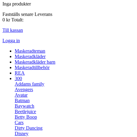
Inga produkter
Fastställs senare
Leverans
0 kr
Totalt:
Till kassan
Logga in
Maskeradteman
Maskeradkläder
Maskeradkläder barn
Maskeradtillbehör
REA
300
Addams family
Avengers
Avatar
Batman
Baywatch
Beetlejuice
Betty Boop
Cars
Dirty Dancing
Disney