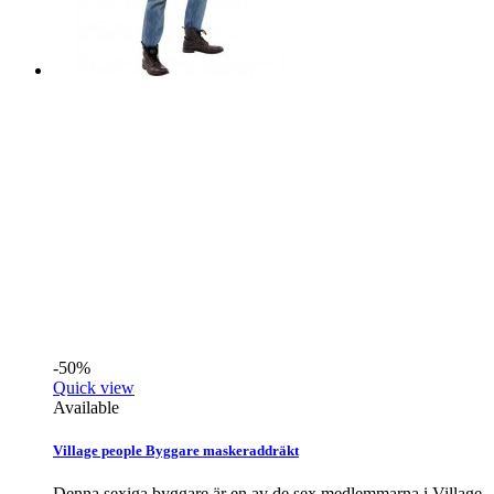
-50%
Quick view
Available
Village people Byggare maskeraddräkt
Denna sexiga byggare är en av de sex medlemmarna i Village