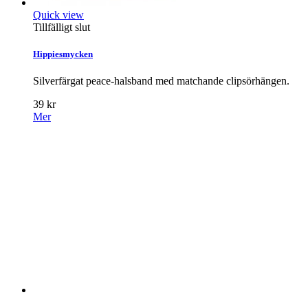
Quick view
Tillfälligt slut
Hippiesmycken
Silverfärgat peace-halsband med matchande clipsörhängen.
39 kr
Mer