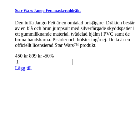
Star Wars Jango Fett maskeraddräkt
Den tuffa Jango Fett är en omtalad prisjägare. Dräkten består
av en blå och brun jumpsuit med silverfärgade skyddspatier i
ett gummiliknande material, tvådelad hjälm i PVC samt de
bruna handskarna. Pistoler och hölster ingår ej. Detta är en
officiellt licensierad Star Wars™ produkt.
450 kr
899 kr
-50%
Lägg till