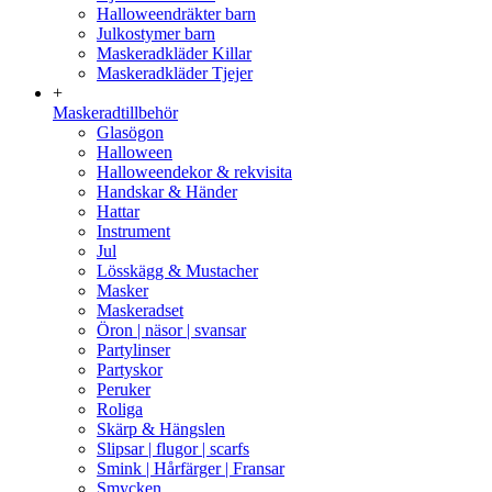
Halloweendräkter barn
Julkostymer barn
Maskeradkläder Killar
Maskeradkläder Tjejer
+
Maskeradtillbehör
Glasögon
Halloween
Halloweendekor & rekvisita
Handskar & Händer
Hattar
Instrument
Jul
Lösskägg & Mustacher
Masker
Maskeradset
Öron | näsor | svansar
Partylinser
Partyskor
Peruker
Roliga
Skärp & Hängslen
Slipsar | flugor | scarfs
Smink | Hårfärger | Fransar
Smycken