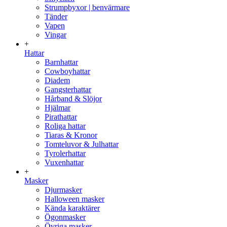
Strumpbyxor | benvärmare
Tänder
Vapen
Vingar
+
Hattar
Barnhattar
Cowboyhattar
Diadem
Gangsterhattar
Hårband & Slöjor
Hjälmar
Pirathattar
Roliga hattar
Tiaras & Kronor
Tomteluvor & Julhattar
Tyrolerhattar
Vuxenhattar
+
Masker
Djurmasker
Halloween masker
Kända karaktärer
Ögonmasker
Övriga masker