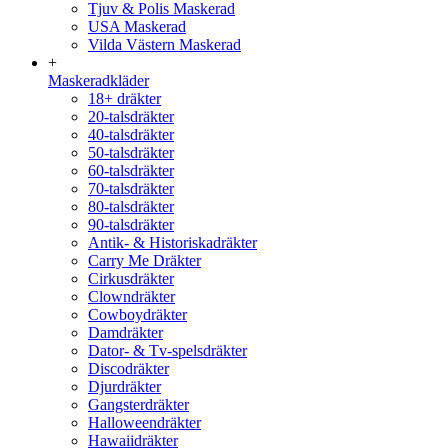
Tjuv & Polis Maskerad
USA Maskerad
Vilda Västern Maskerad
+
Maskeradkläder
18+ dräkter
20-talsdräkter
40-talsdräkter
50-talsdräkter
60-talsdräkter
70-talsdräkter
80-talsdräkter
90-talsdräkter
Antik- & Historiskadräkter
Carry Me Dräkter
Cirkusdräkter
Clowndräkter
Cowboydräkter
Damdräkter
Dator- & Tv-spelsdräkter
Discodräkter
Djurdräkter
Gangsterdräkter
Halloweendräkter
Hawaiidräkter