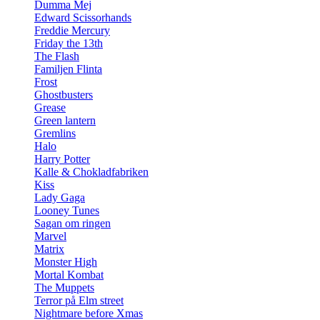
Dumma Mej
Edward Scissorhands
Freddie Mercury
Friday the 13th
The Flash
Familjen Flinta
Frost
Ghostbusters
Grease
Green lantern
Gremlins
Halo
Harry Potter
Kalle & Chokladfabriken
Kiss
Lady Gaga
Looney Tunes
Sagan om ringen
Marvel
Matrix
Monster High
Mortal Kombat
The Muppets
Terror på Elm street
Nightmare before Xmas