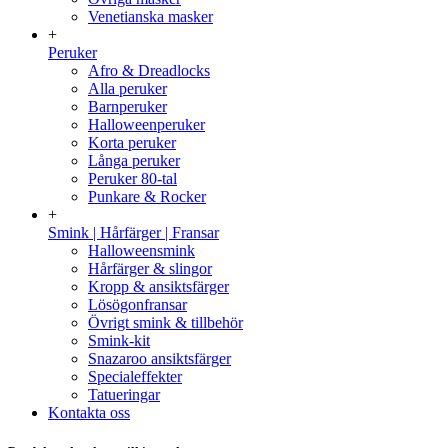
Venetianska masker
+
Peruker
Afro & Dreadlocks
Alla peruker
Barnperuker
Halloweenperuker
Korta peruker
Långa peruker
Peruker 80-tal
Punkare & Rocker
+
Smink | Hårfärger | Fransar
Halloweensmink
Hårfärger & slingor
Kropp & ansiktsfärger
Lösögonfransar
Övrigt smink & tillbehör
Smink-kit
Snazaroo ansiktsfärger
Specialeffekter
Tatueringar
Kontakta oss