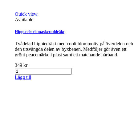
Quick view
Available
Hippie chick maskeraddräkt
Tvådelad hippiedräkt med coolt blommotiv på överdelen och
den utsvängda delen av byxbenen. Medföljer gör även ett
grönt peacemärke i plast samt ett matchande hårband.
349 kr
Lägg till