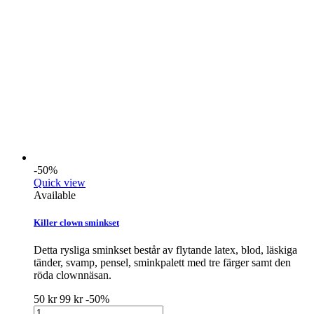
-50%
Quick view
Available
Killer clown sminkset
Detta rysliga sminkset består av flytande latex, blod, läskiga
tänder, svamp, pensel, sminkpalett med tre färger samt den
röda clownnäsan.
50 kr
99 kr
-50%