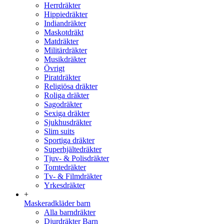
Herrdräkter
Hippiedräkter
Indiandräkter
Maskotdräkt
Matdräkter
Militärdräkter
Musikdräkter
Övrigt
Piratdräkter
Religiösa dräkter
Roliga dräkter
Sagodräkter
Sexiga dräkter
Sjukhusdräkter
Slim suits
Sportiga dräkter
Superhjältedräkter
Tjuv- & Polisdräkter
Tomtedräkter
Tv- & Filmdräkter
Yrkesdräkter
+
Maskeradkläder barn
Alla barndräkter
Djurdräkter Barn