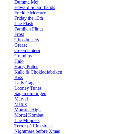
Dumma Mej
Edward Scissorhands
Freddie Mercury
Friday the 13th
The Flash
Familjen Flinta
Frost
Ghostbusters
Grease
Green lantern
Gremlins
Halo
Harry Potter
Kalle & Chokladfabriken
Kiss
Lady Gaga
Looney Tunes
Sagan om ringen
Marvel
Matrix
Monster High
Mortal Kombat
The Muppets
Terror på Elm street
Nightmare before Xmas