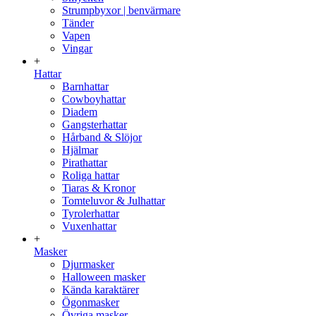
Strumpbyxor | benvärmare
Tänder
Vapen
Vingar
+
Hattar
Barnhattar
Cowboyhattar
Diadem
Gangsterhattar
Hårband & Slöjor
Hjälmar
Pirathattar
Roliga hattar
Tiaras & Kronor
Tomteluvor & Julhattar
Tyrolerhattar
Vuxenhattar
+
Masker
Djurmasker
Halloween masker
Kända karaktärer
Ögonmasker
Övriga masker