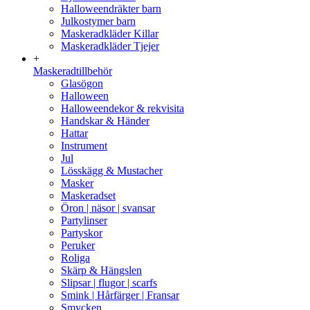
Halloweendräkter barn
Julkostymer barn
Maskeradkläder Killar
Maskeradkläder Tjejer
+
Maskeradtillbehör
Glasögon
Halloween
Halloweendekor & rekvisita
Handskar & Händer
Hattar
Instrument
Jul
Lösskägg & Mustacher
Masker
Maskeradset
Öron | näsor | svansar
Partylinser
Partyskor
Peruker
Roliga
Skärp & Hängslen
Slipsar | flugor | scarfs
Smink | Hårfärger | Fransar
Smycken