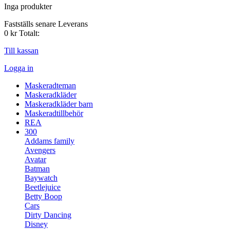
Inga produkter
Fastställs senare
Leverans
0 kr
Totalt:
Till kassan
Logga in
Maskeradteman
Maskeradkläder
Maskeradkläder barn
Maskeradtillbehör
REA
300
Addams family
Avengers
Avatar
Batman
Baywatch
Beetlejuice
Betty Boop
Cars
Dirty Dancing
Disney