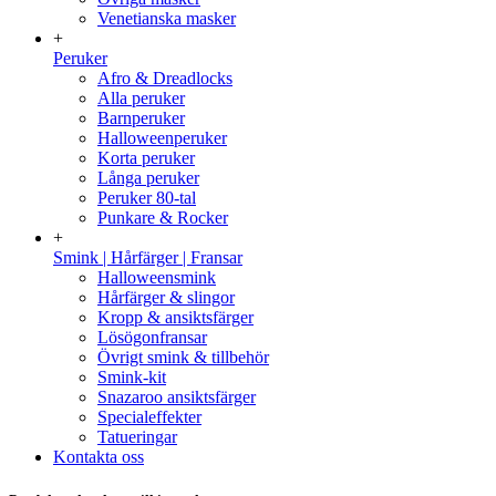
Venetianska masker
+
Peruker
Afro & Dreadlocks
Alla peruker
Barnperuker
Halloweenperuker
Korta peruker
Långa peruker
Peruker 80-tal
Punkare & Rocker
+
Smink | Hårfärger | Fransar
Halloweensmink
Hårfärger & slingor
Kropp & ansiktsfärger
Lösögonfransar
Övrigt smink & tillbehör
Smink-kit
Snazaroo ansiktsfärger
Specialeffekter
Tatueringar
Kontakta oss