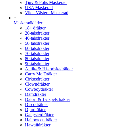
Tjuv & Polis Maskerad
USA Maskerad
Vilda Västern Maskerad
+
Maskeradkläder
18+ dräkter
20-talsdräkter
40-talsdräkter
50-talsdräkter
60-talsdräkter
70-talsdräkter
80-talsdräkter
90-talsdräkter
Antik- & Historiskadräkter
Carry Me Dräkter
Cirkusdräkter
Clowndräkter
Cowboydräkter
Damdräkter
Dator- & Tv-spelsdräkter
Discodräkter
Djurdräkter
Gangsterdräkter
Halloweendräkter
Hawaiidräkter