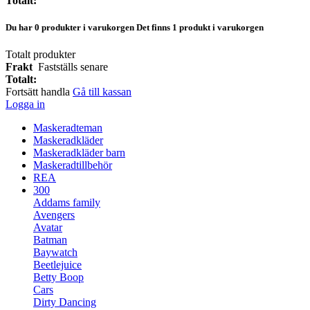
Totalt:
Du har
0
produkter i varukorgen
Det finns 1 produkt i varukorgen
Totalt produkter
Frakt
Fastställs senare
Totalt:
Fortsätt handla
Gå till kassan
Logga in
Maskeradteman
Maskeradkläder
Maskeradkläder barn
Maskeradtillbehör
REA
300
Addams family
Avengers
Avatar
Batman
Baywatch
Beetlejuice
Betty Boop
Cars
Dirty Dancing