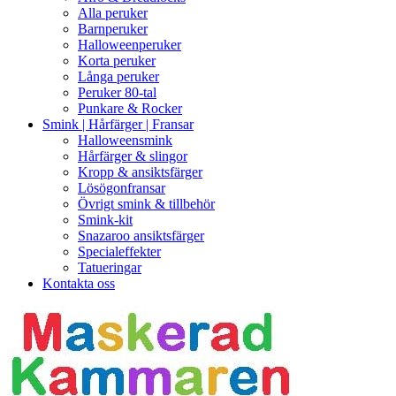
Alla peruker
Barnperuker
Halloweenperuker
Korta peruker
Långa peruker
Peruker 80-tal
Punkare & Rocker
Smink | Hårfärger | Fransar
Halloweensmink
Hårfärger & slingor
Kropp & ansiktsfärger
Lösögonfransar
Övrigt smink & tillbehör
Smink-kit
Snazaroo ansiktsfärger
Specialeffekter
Tatueringar
Kontakta oss