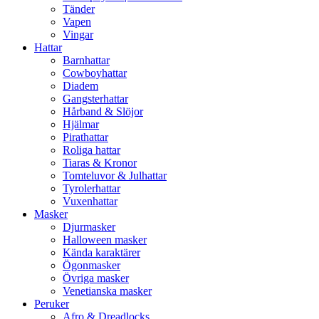
Tänder
Vapen
Vingar
Hattar
Barnhattar
Cowboyhattar
Diadem
Gangsterhattar
Hårband & Slöjor
Hjälmar
Pirathattar
Roliga hattar
Tiaras & Kronor
Tomteluvor & Julhattar
Tyrolerhattar
Vuxenhattar
Masker
Djurmasker
Halloween masker
Kända karaktärer
Ögonmasker
Övriga masker
Venetianska masker
Peruker
Afro & Dreadlocks