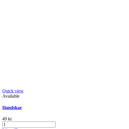
Quick view
Available
Handskar
49 kr