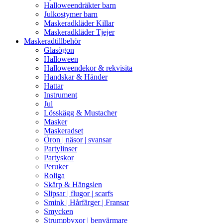
Halloweendräkter barn
Julkostymer barn
Maskeradkläder Killar
Maskeradkläder Tjejer
Maskeradtillbehör
Glasögon
Halloween
Halloweendekor & rekvisita
Handskar & Händer
Hattar
Instrument
Jul
Lösskägg & Mustacher
Masker
Maskeradset
Öron | näsor | svansar
Partylinser
Partyskor
Peruker
Roliga
Skärp & Hängslen
Slipsar | flugor | scarfs
Smink | Hårfärger | Fransar
Smycken
Strumpbyxor | benvärmare