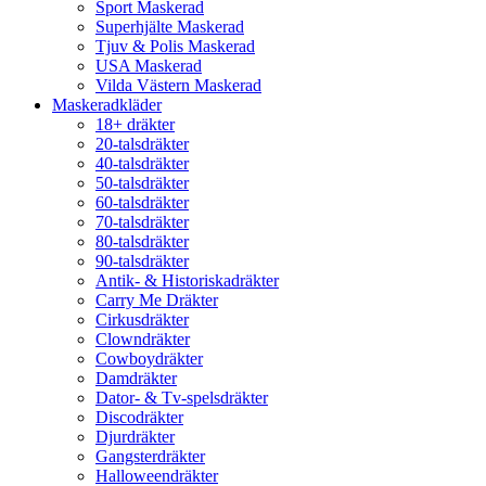
Sport Maskerad
Superhjälte Maskerad
Tjuv & Polis Maskerad
USA Maskerad
Vilda Västern Maskerad
Maskeradkläder
18+ dräkter
20-talsdräkter
40-talsdräkter
50-talsdräkter
60-talsdräkter
70-talsdräkter
80-talsdräkter
90-talsdräkter
Antik- & Historiskadräkter
Carry Me Dräkter
Cirkusdräkter
Clowndräkter
Cowboydräkter
Damdräkter
Dator- & Tv-spelsdräkter
Discodräkter
Djurdräkter
Gangsterdräkter
Halloweendräkter