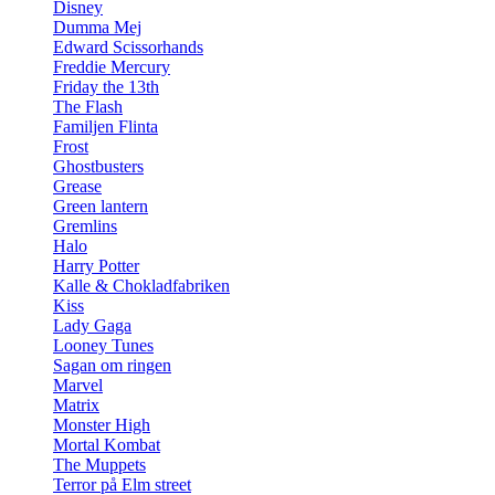
Disney
Dumma Mej
Edward Scissorhands
Freddie Mercury
Friday the 13th
The Flash
Familjen Flinta
Frost
Ghostbusters
Grease
Green lantern
Gremlins
Halo
Harry Potter
Kalle & Chokladfabriken
Kiss
Lady Gaga
Looney Tunes
Sagan om ringen
Marvel
Matrix
Monster High
Mortal Kombat
The Muppets
Terror på Elm street