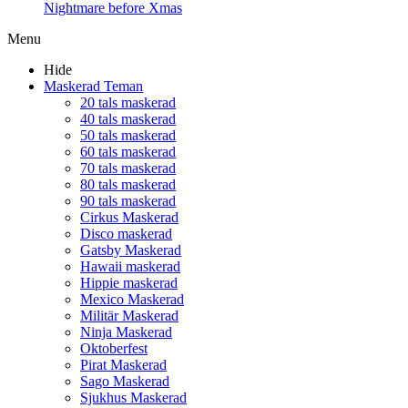
Nightmare before Xmas
Menu
Hide
Maskerad Teman
20 tals maskerad
40 tals maskerad
50 tals maskerad
60 tals maskerad
70 tals maskerad
80 tals maskerad
90 tals maskerad
Cirkus Maskerad
Disco maskerad
Gatsby Maskerad
Hawaii maskerad
Hippie maskerad
Mexico Maskerad
Militär Maskerad
Ninja Maskerad
Oktoberfest
Pirat Maskerad
Sago Maskerad
Sjukhus Maskerad