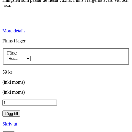
Hängslen som passar de flesta vuxna. Finns i färgerna svart, vitt och
rosa.
More details
Finns i lager
Färg:
59 kr
(inkl moms)
(inkl moms)
Lägg till
Skriv ut