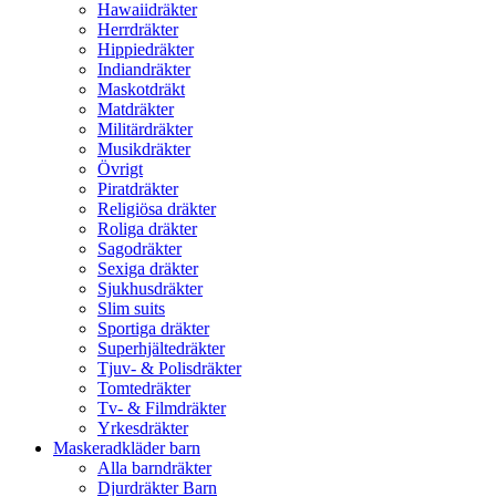
Hawaiidräkter
Herrdräkter
Hippiedräkter
Indiandräkter
Maskotdräkt
Matdräkter
Militärdräkter
Musikdräkter
Övrigt
Piratdräkter
Religiösa dräkter
Roliga dräkter
Sagodräkter
Sexiga dräkter
Sjukhusdräkter
Slim suits
Sportiga dräkter
Superhjältedräkter
Tjuv- & Polisdräkter
Tomtedräkter
Tv- & Filmdräkter
Yrkesdräkter
Maskeradkläder barn
Alla barndräkter
Djurdräkter Barn