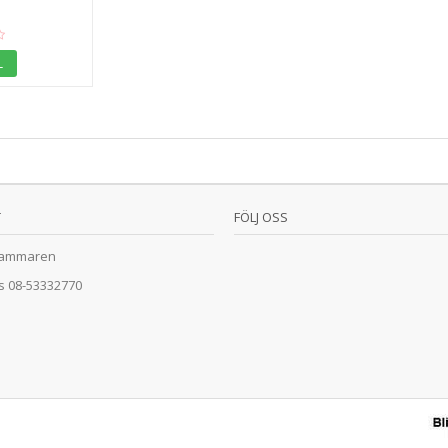
L
T
FÖLJ OSS
ammaren
ss
08-53332770