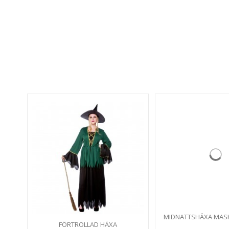
MIDNATTSHÄXA MAS
FÖRTROLLAD HÄXA