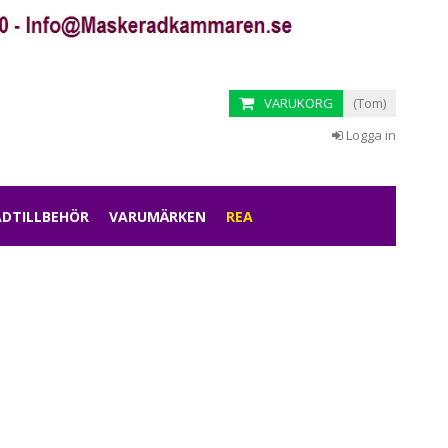
VARUKORG
(Tom)
Logga in
DTILLBEHÖR
VARUMÄRKEN
REA