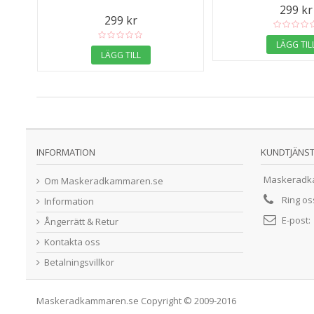
299 kr
299 kr
LÄGG TIL
LÄGG TILL
INFORMATION
KUNDTJÄNS
Maskeradk
Om Maskeradkammaren.se
Ring o
Information
E-post:
Ångerrätt & Retur
Kontakta oss
Betalningsvillkor
Maskeradkammaren.se Copyright © 2009-2016