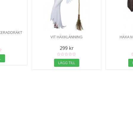
KERADDRÄKT
VIT HÄXKLÄNNING
HÄXA 
299 kr
L
LÄGG TILL