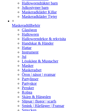
Halloweendräkter barn
Julkostymer barn
Maskeradkläder Killar
Maskeradkläder Tjejer
+
Maskeradtillbehör
Glasögon
Halloween
Halloweendekor & rekvisita
Handskar & Händer
Hattar
Instrument
Jul
Lösskägg & Mustacher
Masker
Maskeradset
Öron | näsor | svansar
Partylinser
Partyskor
Peruker
Roliga
Skärp & Hängslen
Slipsar | flugor | scarfs
Smink | Hårfärger | Fransar
Smycken