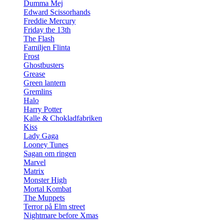
Dumma Mej
Edward Scissorhands
Freddie Mercury
Friday the 13th
The Flash
Familjen Flinta
Frost
Ghostbusters
Grease
Green lantern
Gremlins
Halo
Harry Potter
Kalle & Chokladfabriken
Kiss
Lady Gaga
Looney Tunes
Sagan om ringen
Marvel
Matrix
Monster High
Mortal Kombat
The Muppets
Terror på Elm street
Nightmare before Xmas