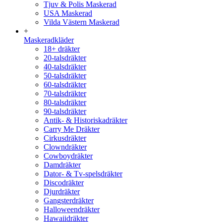
Tjuv & Polis Maskerad
USA Maskerad
Vilda Västern Maskerad
+
Maskeradkläder
18+ dräkter
20-talsdräkter
40-talsdräkter
50-talsdräkter
60-talsdräkter
70-talsdräkter
80-talsdräkter
90-talsdräkter
Antik- & Historiskadräkter
Carry Me Dräkter
Cirkusdräkter
Clowndräkter
Cowboydräkter
Damdräkter
Dator- & Tv-spelsdräkter
Discodräkter
Djurdräkter
Gangsterdräkter
Halloweendräkter
Hawaiidräkter