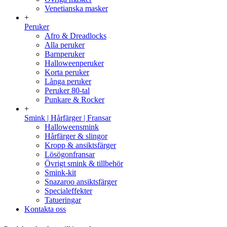
Venetianska masker
+
Peruker
Afro & Dreadlocks
Alla peruker
Barnperuker
Halloweenperuker
Korta peruker
Långa peruker
Peruker 80-tal
Punkare & Rocker
+
Smink | Hårfärger | Fransar
Halloweensmink
Hårfärger & slingor
Kropp & ansiktsfärger
Lösögonfransar
Övrigt smink & tillbehör
Smink-kit
Snazaroo ansiktsfärger
Specialeffekter
Tatueringar
Kontakta oss