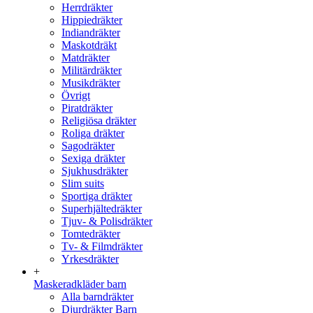
Herrdräkter
Hippiedräkter
Indiandräkter
Maskotdräkt
Matdräkter
Militärdräkter
Musikdräkter
Övrigt
Piratdräkter
Religiösa dräkter
Roliga dräkter
Sagodräkter
Sexiga dräkter
Sjukhusdräkter
Slim suits
Sportiga dräkter
Superhjältedräkter
Tjuv- & Polisdräkter
Tomtedräkter
Tv- & Filmdräkter
Yrkesdräkter
+
Maskeradkläder barn
Alla barndräkter
Djurdräkter Barn