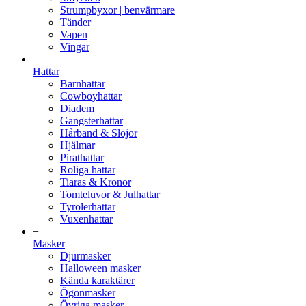
Strumpbyxor | benvärmare
Tänder
Vapen
Vingar
+
Hattar
Barnhattar
Cowboyhattar
Diadem
Gangsterhattar
Hårband & Slöjor
Hjälmar
Pirathattar
Roliga hattar
Tiaras & Kronor
Tomteluvor & Julhattar
Tyrolerhattar
Vuxenhattar
+
Masker
Djurmasker
Halloween masker
Kända karaktärer
Ögonmasker
Övriga masker