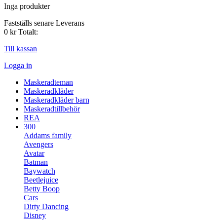
Inga produkter
Fastställs senare
Leverans
0 kr
Totalt:
Till kassan
Logga in
Maskeradteman
Maskeradkläder
Maskeradkläder barn
Maskeradtillbehör
REA
300
Addams family
Avengers
Avatar
Batman
Baywatch
Beetlejuice
Betty Boop
Cars
Dirty Dancing
Disney