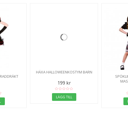
HÄXA HALLOWEENKOSTYM BARN
ERADDRÄKT
SPÖKLI
MAS
199 kr
LÄGG TILL
L