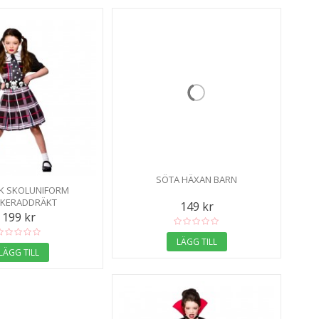
SÖTA HÄXAN BARN
K SKOLUNIFORM
KERADDRÄKT
149 kr
199 kr
LÄGG TILL
LÄGG TILL