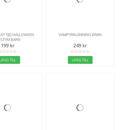
AT TJEJ HALLOWEEN
VAMPYRKLÄNNING BARN
STYM BARN
199 kr
249 kr
LÄGG TILL
LÄGG TILL