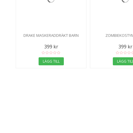
DRAKE MASKERADDRÄKT BARN
ZOMBIEKOSTY
399 kr
399 kr
LÄGG TILL
LÄGG TIL