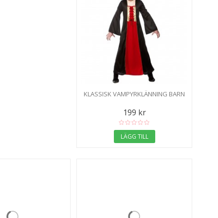
KLASSISK VAMPYRKLÄNNING BARN
199 kr
LÄGG TILL