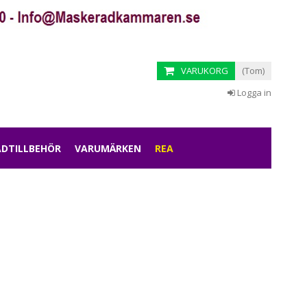
VARUKORG
(Tom)
Logga in
DTILLBEHÖR
VARUMÄRKEN
REA