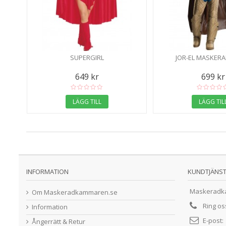
SUPERGIRL
JOR-EL MASKER
649 kr
699 kr
LÄGG TILL
LÄGG TIL
INFORMATION
KUNDTJÄNS
Maskeradk
Om Maskeradkammaren.se
Ring o
Information
E-post:
Ångerrätt & Retur