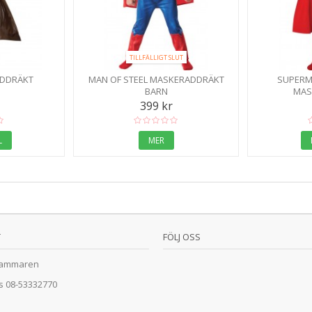
TILLFÄLLIGT SLUT
ADDRÄKT
MAN OF STEEL MASKERADDRÄKT
SUPERM
BARN
MAS
399 kr
L
MER
T
FÖLJ OSS
ammaren
ss
08-53332770