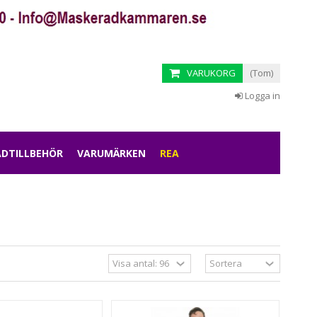
VARUKORG
(Tom)
Logga in
DTILLBEHÖR
VARUMÄRKEN
REA