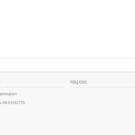
T
FÖLJ OSS
ammaren
ss
08-53332770