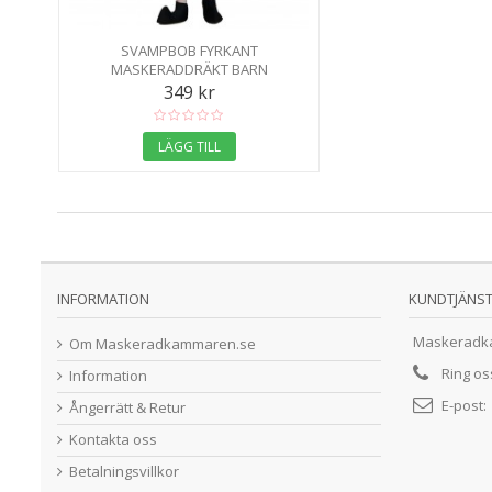
SVAMPBOB FYRKANT
MASKERADDRÄKT BARN
349 kr
LÄGG TILL
INFORMATION
KUNDTJÄNS
Maskeradk
Om Maskeradkammaren.se
Ring o
Information
E-post:
Ångerrätt & Retur
Kontakta oss
Betalningsvillkor