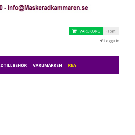
VARUKORG
(Tom)
Logga in
DTILLBEHÖR
VARUMÄRKEN
REA