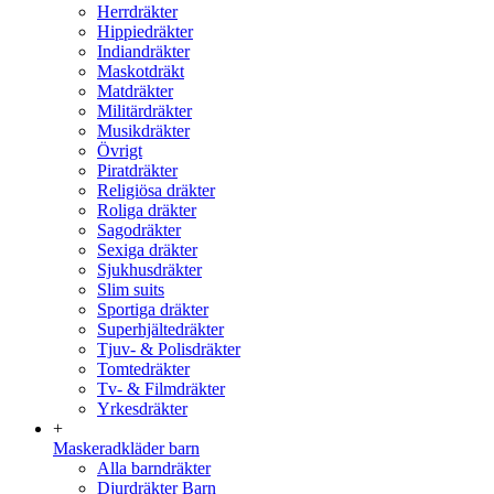
Herrdräkter
Hippiedräkter
Indiandräkter
Maskotdräkt
Matdräkter
Militärdräkter
Musikdräkter
Övrigt
Piratdräkter
Religiösa dräkter
Roliga dräkter
Sagodräkter
Sexiga dräkter
Sjukhusdräkter
Slim suits
Sportiga dräkter
Superhjältedräkter
Tjuv- & Polisdräkter
Tomtedräkter
Tv- & Filmdräkter
Yrkesdräkter
+
Maskeradkläder barn
Alla barndräkter
Djurdräkter Barn