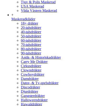
Tjuv & Polis Maskerad
USA Maskerad
Vilda Västern Maskerad
+
Maskeradkläder
18+ dräkter
20-talsdräkter
40-talsdräkter
50-talsdräkter
60-talsdräkter
70-talsdräkter
80-talsdräkter
90-talsdräkter
Antik- & Historiskadräkter
Carry Me Dräkter
Cirkusdräkter
Clowndräkter
Cowboydräkter
Damdräkter
Dator- & Tv-spelsdräkter
Discodräkter
Djurdräkter
Gangsterdräkter
Halloweendräkter
Hawaiidräkter