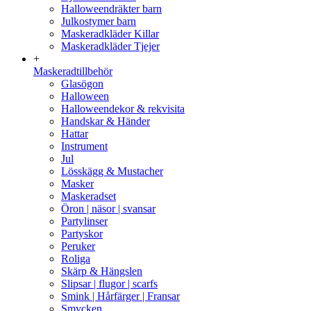
Halloweendräkter barn
Julkostymer barn
Maskeradkläder Killar
Maskeradkläder Tjejer
+
Maskeradtillbehör
Glasögon
Halloween
Halloweendekor & rekvisita
Handskar & Händer
Hattar
Instrument
Jul
Lösskägg & Mustacher
Masker
Maskeradset
Öron | näsor | svansar
Partylinser
Partyskor
Peruker
Roliga
Skärp & Hängslen
Slipsar | flugor | scarfs
Smink | Hårfärger | Fransar
Smycken