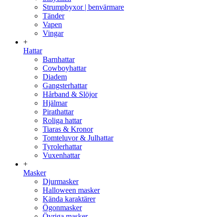
Strumpbyxor | benvärmare
Tänder
Vapen
Vingar
+
Hattar
Barnhattar
Cowboyhattar
Diadem
Gangsterhattar
Hårband & Slöjor
Hjälmar
Pirathattar
Roliga hattar
Tiaras & Kronor
Tomteluvor & Julhattar
Tyrolerhattar
Vuxenhattar
+
Masker
Djurmasker
Halloween masker
Kända karaktärer
Ögonmasker
Övriga masker