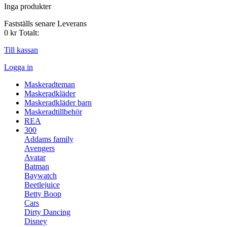
Inga produkter
Fastställs senare
Leverans
0 kr
Totalt:
Till kassan
Logga in
Maskeradteman
Maskeradkläder
Maskeradkläder barn
Maskeradtillbehör
REA
300
Addams family
Avengers
Avatar
Batman
Baywatch
Beetlejuice
Betty Boop
Cars
Dirty Dancing
Disney