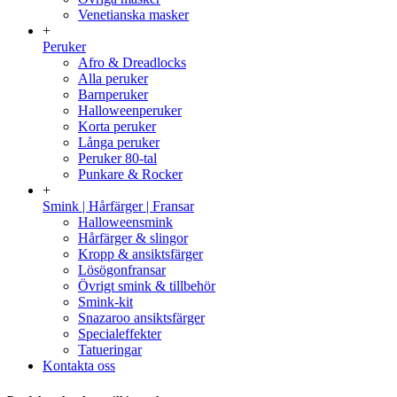
Venetianska masker
+
Peruker
Afro & Dreadlocks
Alla peruker
Barnperuker
Halloweenperuker
Korta peruker
Långa peruker
Peruker 80-tal
Punkare & Rocker
+
Smink | Hårfärger | Fransar
Halloweensmink
Hårfärger & slingor
Kropp & ansiktsfärger
Lösögonfransar
Övrigt smink & tillbehör
Smink-kit
Snazaroo ansiktsfärger
Specialeffekter
Tatueringar
Kontakta oss